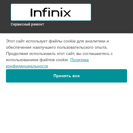
Сервисный ремонт
УСТРОЙСТВА
Этот сайт использует файлы cookie для аналитики и
обеспечения наилучшего пользовательского опыта.
Телефон
Продолжая использовать этот сайт, вы соглашаетесь с
Ноутбук
использованием файлов cookie.
Политика
конфиденциальности
СТРАНИЦЫ
Принять все
Цены
Гарантия
Доставка
Контакты
Карта сайта
КОНТАКТЫ
+7 (800) 302-40-76