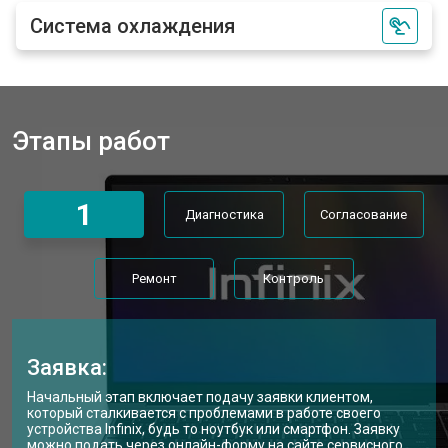
Ремонт петель ноутбука Infinix
от 3990 ₽
Заказать
Система охлаждения
Этапы работ
1
Диагностика
Согласование
Ремонт
Контроль
Заявка:
Начальный этап включает подачу заявки клиентом,
который сталкивается с проблемами в работе своего
устройства Infinix, будь то ноутбук или смартфон. Заявку
можно подать через онлайн-форму на сайте сервисного