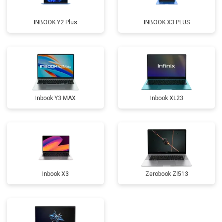
Замена оперативной памяти
от 1100 ₽
Заказать
INBOOK Y2 Plus
INBOOK X3 PLUS
Прошивка BIOS
от 1500 ₽
Заказать
Замена северного моста
от 3500 ₽
Заказать
Ремонт петель
от 3990 ₽
Заказать
Inbook Y3 MAX
Inbook XL23
Inbook X3
Zerobook Zl513