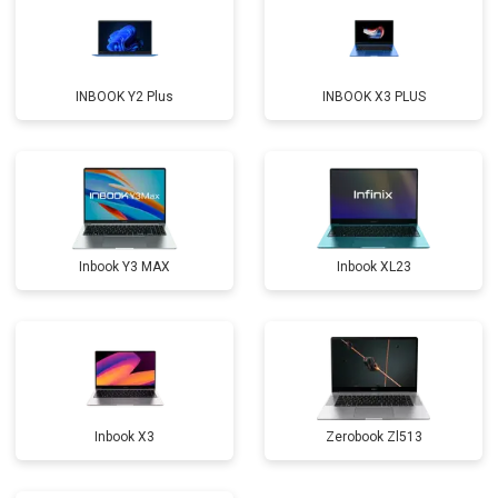
Замена микрофона
от 2600 ₽
Заказать
Замена оперативной памяти
от 1100 ₽
Заказать
INBOOK Y2 Plus
INBOOK X3 PLUS
Прошивка BIOS
от 1500 ₽
Заказать
Замена северного моста
от 3500 ₽
Заказать
Ремонт петель
от 3990 ₽
Заказать
Inbook Y3 MAX
Inbook XL23
Inbook X3
Zerobook Zl513