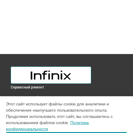
Сервисный ремонт
ВЫБЕРИ СВОЙ ГОРОД
Этот сайт использует файлы cookie для аналитики и
Диагностика ноутбука InBook X2 Plus Infinix в
Краснодаре
обеспечения наилучшего пользовательского опыта.
Диагностика ноутбука InBook X2 Plus Infinix в
Ростове-на-
Продолжая использовать этот сайт, вы соглашаетесь с
Дону
использованием файлов cookie.
Политика
Диагностика ноутбука InBook X2 Plus Infinix в
Нижнем
конфиденциальности
Новгороде