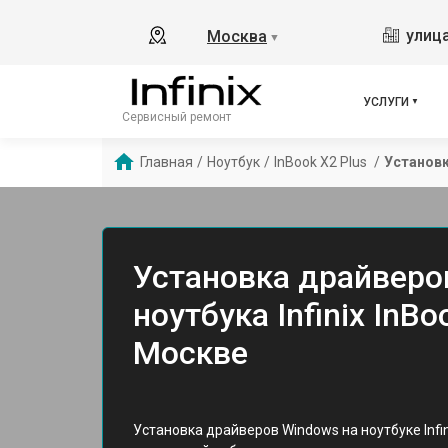
улица
Москва
▼
УСЛУГИ
Сервисный ремонт
Главная
/
Ноутбук
/
InBook X2 Plus 
/
Установк
Установка драйверо
ноутбука Infinix InBo
Москве
Установка драйверов Windows на ноутбуке Infin