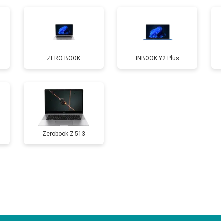
от 60 мин
о
ZERO BOOK
INBOOK Y2 Plus
от 110 мин
о
от 50 мин
о
Zerobook Zl513
от 90 мин
о
от 40 мин
о
от 80 мин
о