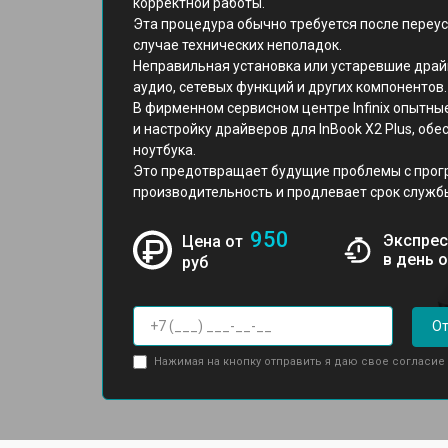
корректной работы.
Эта процедура обычно требуется после переус
случае технических неполадок.
Неправильная установка или устаревшие драйв
аудио, сетевых функций и других компонентов.
В фирменном сервисном центре Infinix опытны
и настройку драйверов для InBook X2 Plus, об
ноутбука.
Это предотвращает будущие проблемы с про
производительность и продлевает срок службы
950
Экспрес
Цена от
в день 
руб
От
Нажимая на кнопку отправить я даю свое согласие