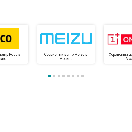
от 60 мин
о
от 50 мин
о
от 50 мин
о
ентр Poco в
Сервисный центр Meizu в
Сервисный це
кве
Москве
Мо
от 100 мин
о
от 70 мин
о