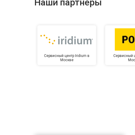
Наши партнёры
Замена микрофона
Замена оперативной памяти
Прошивка BIOS
Сервисный центр Iridium в
Сервисный ц
Москве
Мос
Замена северного моста
Ремонт петель