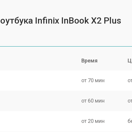
утбука Infinix InBook X2 Plus
Время
Ц
от 70 мин
о
от 60 мин
о
от 20 мин
б