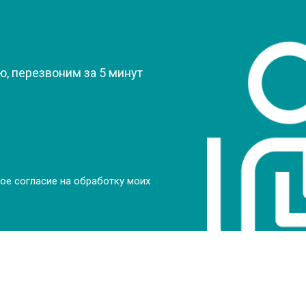
от 50 мин
о
?
от 70 мин
о
, перезвоним за 5 минут
от 70 мин
о
от 70 мин
о
ое согласие на обработку моих
от 50 мин
о
от 80 мин
о