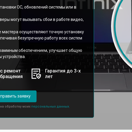
тановки ОС, обновлений системы или в
еры могут вызывать сбои в работе видео,
е мастера осуществляют точную установку
еспечивая безупречную работу всех систем
граммным обеспечением, улучшает общую
 устройства.
с ремонт
Гарантия до 3-х
обращения
лет
править заявку
 на обработку моих
персональных данных.