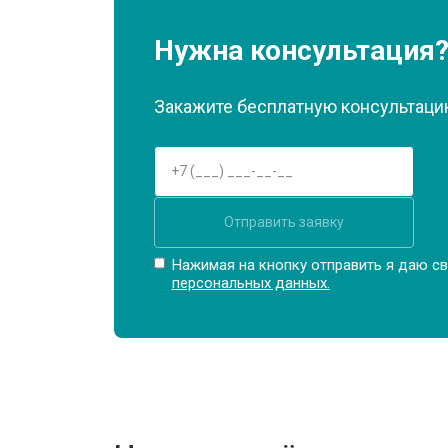
Замена матрицы
Нужна консультация
Замена Wi-Fi
Закажите бесплатную консультацию
Ремонт цепи питания
Отправить заявку
Замена USB порта
Нажимая на кнопку отправить я даю св
персональных данных.
Замена звуковой карты
Замена кулера