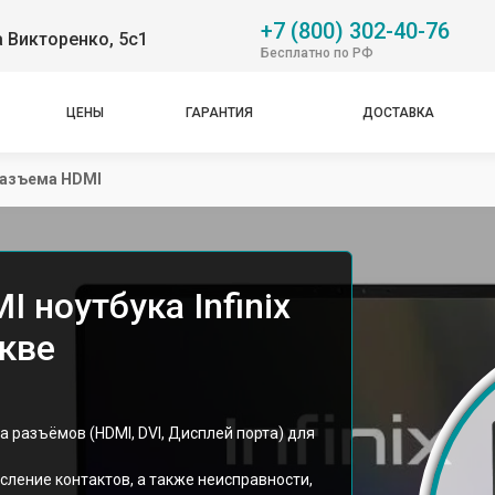
+7 (800) 302-40-76
 Викторенко, 5с1
Бесплатно по РФ
ЦЕНЫ
ГАРАНТИЯ
ДОСТАВКА
разъема HDMI
 ноутбука Infinix
скве
а разъёмов (HDMI, DVI, Дисплей порта) для
сление контактов, а также неисправности,