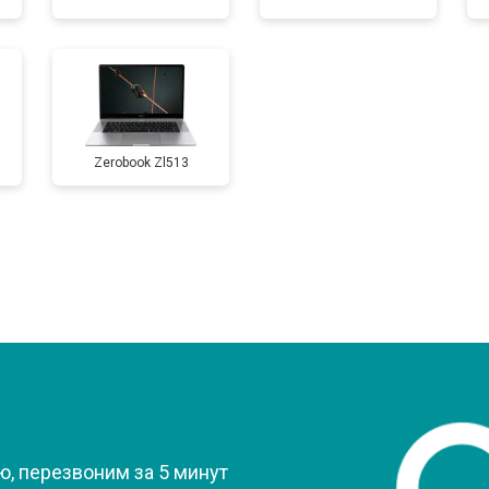
от 60 мин
о
от 50 мин
о
Zerobook Zl513
от 90 мин
о
от 40 мин
о
от 80 мин
о
от 50 мин
о
?
от 70 мин
о
, перезвоним за 5 минут