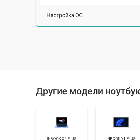
Настройка ОС
Ремонт южного моста
Замена шлейфа
Ремонт вебкамеры
Другие модели ноутбуко
Установка драйверов Windows
Ремонт мультиконтроллера
INBOOK X2 PLUS
INBOOK Y1 PLUS