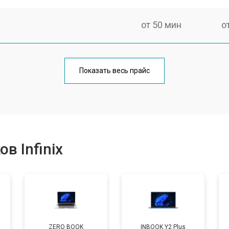
от 50 мин
о
от 100 мин
о
Показать весь прайс
от 60 мин
о
от 80 мин
о
в Infinix
от 40 мин
о
от 80 мин
о
ZERO BOOK
INBOOK Y2 Plus