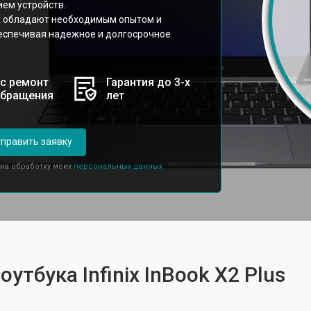
ем устройств.
ix обладают необходимым опытом и
еспечивая надежное и долгосрочное
с ремонт
Гарантия до 3-х
обращения
лет
править заявку
 на обработку моих
персональных данных.
утбука Infinix InBook X2 Plus