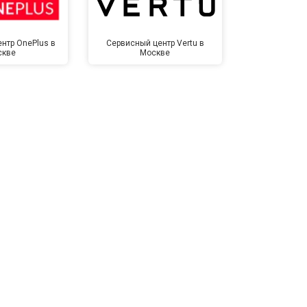
т 1500 ₽
Заказать
нтр OnePlus в
Сервисный центр Vertu в
Сервисный 
скве
Москве
Мо
т 3500 ₽
Заказать
т 3990 ₽
Заказать