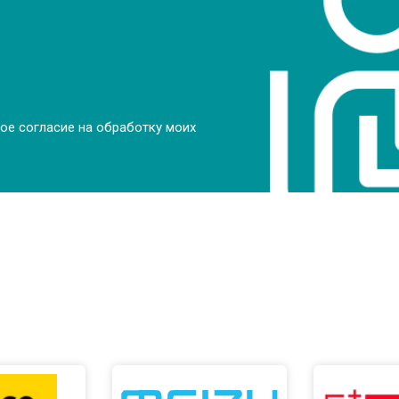
от 70 мин
о
от 70 мин
о
ое согласие на обработку моих
от 50 мин
о
от 80 мин
о
от 60 мин
о
от 50 мин
о