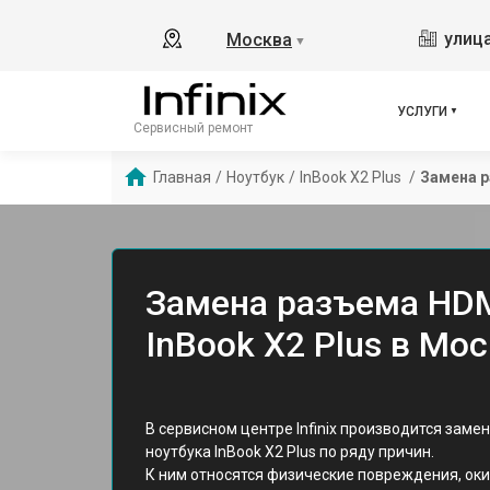
улица
Москва
▼
УСЛУГИ
Сервисный ремонт
Главная
/
Ноутбук
/
InBook X2 Plus 
/
Замена 
Замена разъема HDMI
InBook X2 Plus в Мо
В сервисном центре Infinix производится замен
ноутбука InBook X2 Plus по ряду причин.
К ним относятся физические повреждения, оки