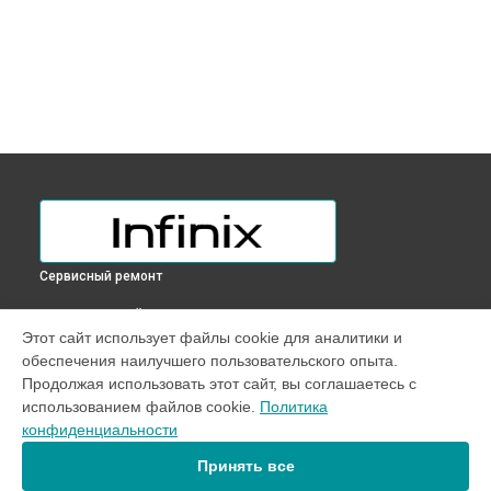
Сервисный ремонт
ВЫБЕРИ СВОЙ ГОРОД
Этот сайт использует файлы cookie для аналитики и
Замена USB порта ноутбука InBook X2 Plus Infinix в
обеспечения наилучшего пользовательского опыта.
Краснодаре
Продолжая использовать этот сайт, вы соглашаетесь с
Замена USB порта ноутбука InBook X2 Plus Infinix в
Ростове-
использованием файлов cookie.
Политика
на-Дону
конфиденциальности
Замена USB порта ноутбука InBook X2 Plus Infinix в
Нижнем
Новгороде
Принять все
Замена USB порта ноутбука InBook X2 Plus Infinix в