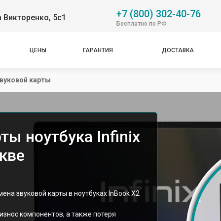
+7 (800) 302-40-76
 Викторенко, 5с1
Бесплатно по РФ
ЦЕНЫ
ГАРАНТИЯ
ДОСТАВКА
вуковой карты
ты ноутбука Infinix
скве
мена звуковой карты в ноутбуках InBook X2
 износ компонентов, а также потеря