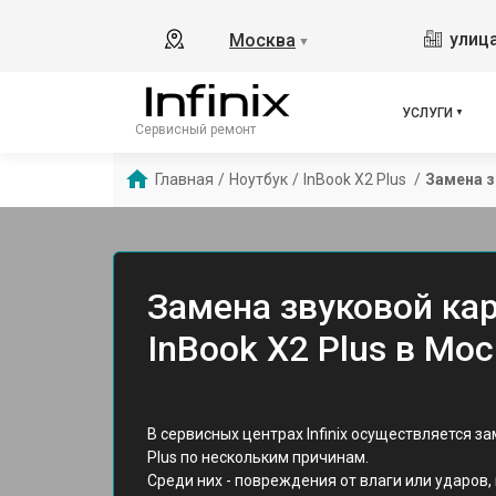
улица
Москва
▼
УСЛУГИ
Сервисный ремонт
Главная
/
Ноутбук
/
InBook X2 Plus 
/
Замена з
Замена звуковой кар
InBook X2 Plus в Мо
В сервисных центрах Infinix осуществляется за
Plus по нескольким причинам.
Среди них - повреждения от влаги или ударов,