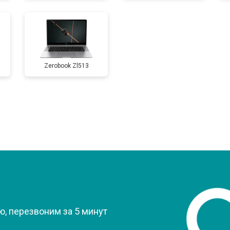
от 110 мин
о
Zerobook Zl513
от 50 мин
о
от 90 мин
о
от 40 мин
о
от 80 мин
о
?
от 50 мин
о
, перезвоним за 5 минут