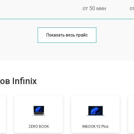
от 50 мин
о
от 100 мин
о
Показать весь прайс
от 60 мин
о
от 80 мин
о
в Infinix
от 40 мин
о
от 80 мин
о
ZERO BOOK
INBOOK Y2 Plus
от 60 мин
о