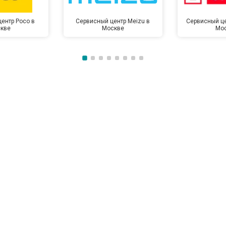
ентр Poco в
Сервисный центр Meizu в
Сервисный це
кве
Москве
Мо
от 100 мин
о
от 70 мин
о