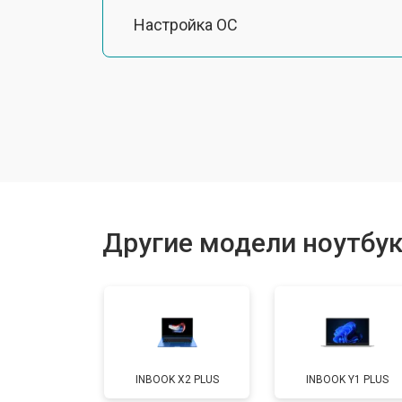
Настройка ОС
Ремонт южного моста
Замена шлейфа
Ремонт вебкамеры
Другие модели ноутбуко
Установка драйверов Windows
Ремонт мультиконтроллера
INBOOK X2 PLUS
INBOOK Y1 PLUS
Замена жесткого диска HDD/SSD