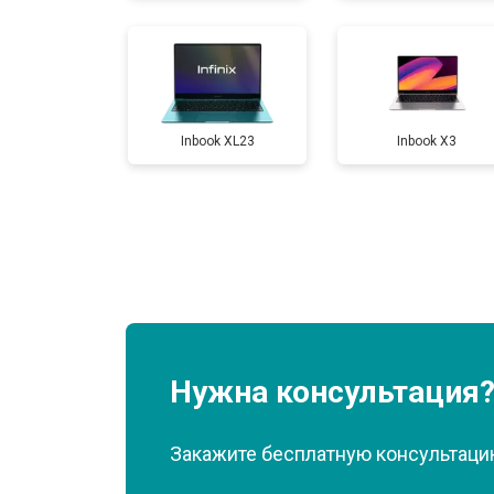
Замена разъема HDMI
Inbook XL23
Inbook X3
Замена тачпада
Замена клавиатуры
Замена аккумулятора
Замена материнской платы
Нужна консультация
Замена матрицы
Закажите бесплатную консультацию