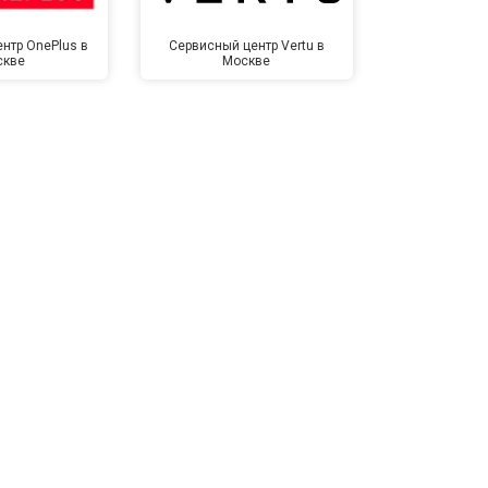
Заказать
нтр OnePlus в
Сервисный центр Vertu в
Сервисный 
скве
Москве
Мо
т 3500 ₽
Заказать
т 3990 ₽
Заказать