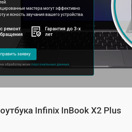
тей.
фицированные мастера могут эффективно
ту и ясность звучания вашего устройства.
с ремонт
Гарантия до 3-х
обращения
лет
править заявку
 на обработку моих
персональных данных.
утбука Infinix InBook X2 Plus