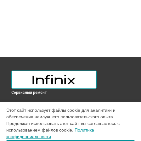
Сервисный ремонт
ВЫБЕРИ СВОЙ ГОРОД
Этот сайт использует файлы cookie для аналитики и
Замена оперативной памяти ноутбука Inbook X3 Infinix в
обеспечения наилучшего пользовательского опыта.
Краснодаре
Продолжая использовать этот сайт, вы соглашаетесь с
Замена оперативной памяти ноутбука Inbook X3 Infinix в
использованием файлов cookie.
Политика
Ростове-на-Дону
конфиденциальности
Замена оперативной памяти ноутбука Inbook X3 Infinix в