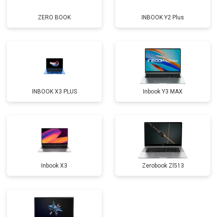
Замена оперативной памяти
от 1100 ₽
Заказать
ZERO BOOK
INBOOK Y2 Plus
Прошивка BIOS
от 1500 ₽
Заказать
Замена северного моста
от 3500 ₽
Заказать
Ремонт петель
от 3990 ₽
Заказать
INBOOK X3 PLUS
Inbook Y3 MAX
Inbook X3
Zerobook Zl513