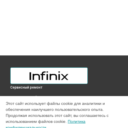
Сервисный ремонт
ВЫБЕРИ СВОЙ ГОРОД
Этот сайт использует файлы cookie для аналитики и
Настройка ОС ноутбука Inbook XL23 Infinix в
Краснодаре
обеспечения наилучшего пользовательского опыта.
Настройка ОС ноутбука Inbook XL23 Infinix в
Ростове-на-
Продолжая использовать этот сайт, вы соглашаетесь с
Дону
использованием файлов cookie.
Политика
Настройка ОС ноутбука Inbook XL23 Infinix в
Нижнем
конфиденциальности