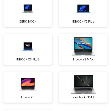
Замена микрофона
от 2600 ₽
Заказать
Замена оперативной памяти
от 1100 ₽
Заказать
ZERO BOOK
INBOOK Y2 Plus
Прошивка BIOS
от 1500 ₽
Заказать
Замена северного моста
от 3500 ₽
Заказать
Ремонт петель
от 3990 ₽
Заказать
INBOOK X3 PLUS
Inbook Y3 MAX
Inbook X3
Zerobook Zl513