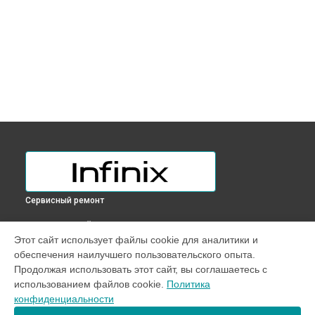
Сервисный ремонт
ВЫБЕРИ СВОЙ ГОРОД
Этот сайт использует файлы cookie для аналитики и
Замена тачпада ноутбука Inbook XL23 Infinix в
Краснодаре
обеспечения наилучшего пользовательского опыта.
Замена тачпада ноутбука Inbook XL23 Infinix в
Ростове-на-
Продолжая использовать этот сайт, вы соглашаетесь с
Дону
использованием файлов cookie.
Политика
Замена тачпада ноутбука Inbook XL23 Infinix в
Нижнем
конфиденциальности
Новгороде