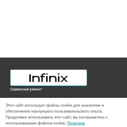
Сервисный ремонт
ВЫБЕРИ СВОЙ ГОРОД
Этот сайт использует файлы cookie для аналитики и
Замена оперативной памяти ноутбука INBOOK Y1 PLUS
обеспечения наилучшего пользовательского опыта.
Infinix в
Краснодаре
Продолжая использовать этот сайт, вы соглашаетесь с
Замена оперативной памяти ноутбука INBOOK Y1 PLUS
использованием файлов cookie.
Политика
Infinix в
Ростове-на-Дону