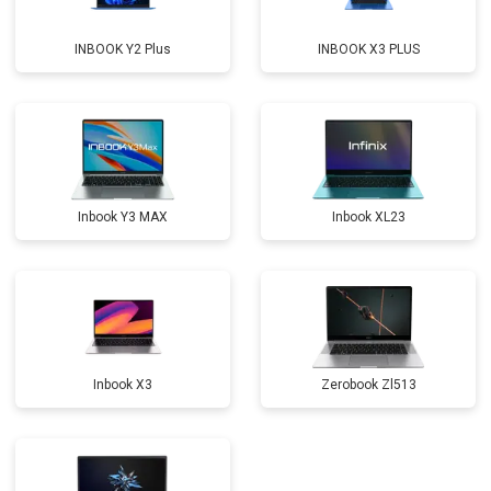
Замена оперативной памяти
от 1100 ₽
Заказать
INBOOK Y2 Plus
INBOOK X3 PLUS
Прошивка BIOS
от 1500 ₽
Заказать
Замена северного моста
от 3500 ₽
Заказать
Ремонт петель
от 3990 ₽
Заказать
Inbook Y3 MAX
Inbook XL23
Inbook X3
Zerobook Zl513