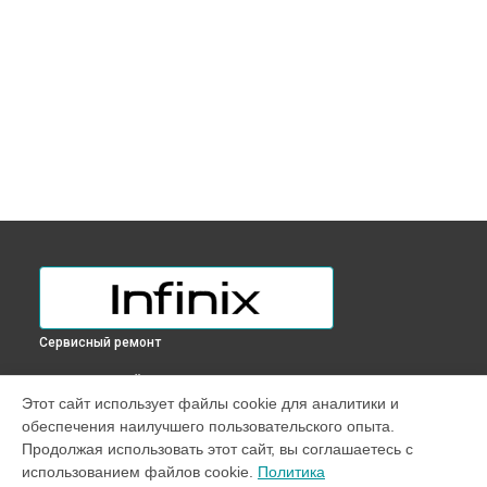
Сервисный ремонт
ВЫБЕРИ СВОЙ ГОРОД
Этот сайт использует файлы cookie для аналитики и
Замена тачпада ноутбука INBOOK Y1 PLUS Infinix в
обеспечения наилучшего пользовательского опыта.
Краснодаре
Продолжая использовать этот сайт, вы соглашаетесь с
Замена тачпада ноутбука INBOOK Y1 PLUS Infinix в
Ростове-
использованием файлов cookie.
Политика
на-Дону