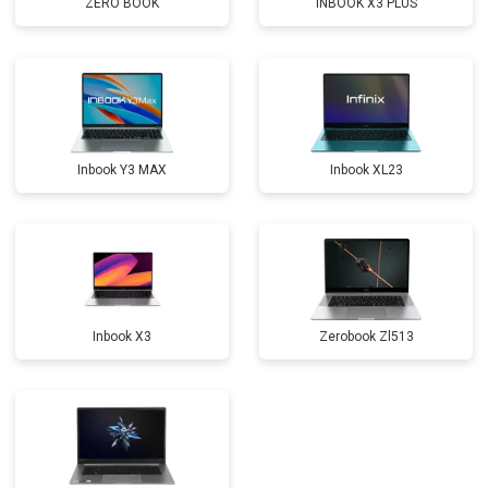
ZERO BOOK
INBOOK X3 PLUS
Замена оперативной памяти
от 1100 ₽
Заказать
Замена северного моста
от 3500 ₽
Заказать
Ремонт петель
от 3990 ₽
Заказать
Inbook Y3 MAX
Inbook XL23
Inbook X3
Zerobook Zl513