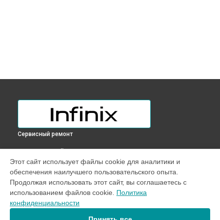
Сервисный ремонт
ВЫБЕРИ СВОЙ ГОРОД
Этот сайт использует файлы cookie для аналитики и
Прошивка BIOS ноутбука INBOOK Y2 Plus Infinix в
обеспечения наилучшего пользовательского опыта.
Краснодаре
Продолжая использовать этот сайт, вы соглашаетесь с
Прошивка BIOS ноутбука INBOOK Y2 Plus Infinix в
Ростове-
использованием файлов cookie.
Политика
на-Дону
конфиденциальности
Прошивка BIOS ноутбука INBOOK Y2 Plus Infinix в
Нижнем
Новгороде
Принять все