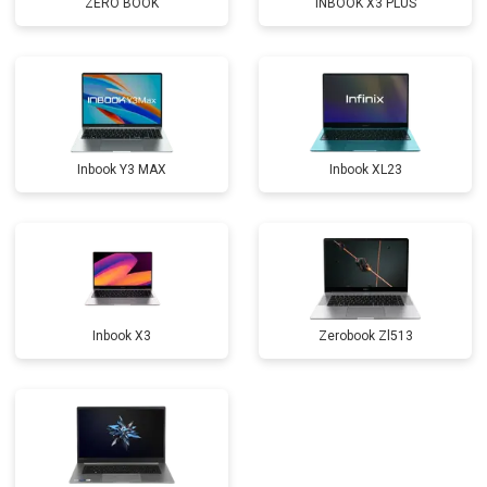
ZERO BOOK
INBOOK X3 PLUS
Прошивка BIOS
от 1500 ₽
Заказать
Замена северного моста
от 3500 ₽
Заказать
Ремонт петель
от 3990 ₽
Заказать
Inbook Y3 MAX
Inbook XL23
Inbook X3
Zerobook Zl513