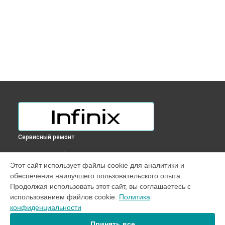
Сервисный ремонт
ВЫБЕРИ СВОЙ ГОРОД
Этот сайт использует файлы cookie для аналитики и
Замена аккумулятора ноутбука INBOOK Y2 Plus Infinix в
обеспечения наилучшего пользовательского опыта.
Краснодаре
Продолжая использовать этот сайт, вы соглашаетесь с
Замена аккумулятора ноутбука INBOOK Y2 Plus Infinix в
использованием файлов cookie.
Политика
Ростове-на-Дону
конфиденциальности
Замена аккумулятора ноутбука INBOOK Y2 Plus Infinix в
Нижнем Новгороде
Принять все