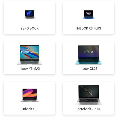
Замена микрофона
от 2600 ₽
Заказать
Замена оперативной памяти
от 1100 ₽
Заказать
ZERO BOOK
INBOOK X3 PLUS
Прошивка BIOS
от 1500 ₽
Заказать
Замена северного моста
от 3500 ₽
Заказать
Ремонт петель
от 3990 ₽
Заказать
Inbook Y3 MAX
Inbook XL23
Inbook X3
Zerobook Zl513