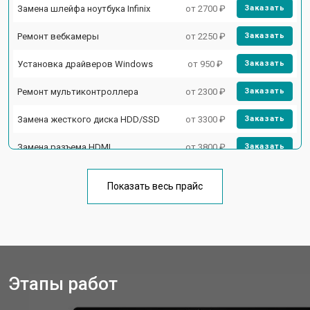
Замена шлейфа ноутбука Infinix
от 2700 ₽
Заказать
Ремонт вебкамеры
от 2250 ₽
Заказать
Установка драйверов Windows
от 950 ₽
Заказать
Ремонт мультиконтроллера
от 2300 ₽
Заказать
Замена жесткого диска HDD/SSD
от 3300 ₽
Заказать
Замена разъема HDMI
от 3800 ₽
Заказать
Замена тачпада ноутбука Infinix
от 1500 ₽
Заказать
Показать весь прайс
Замена клавиатуры
от 2900 ₽
Заказать
Замена аккумулятора
от 1200 ₽
Заказать
Замена материнской платы
от 2300 ₽
Заказать
Этапы работ
Замена матрицы ноутбука Infinix
от 2300 ₽
Заказать