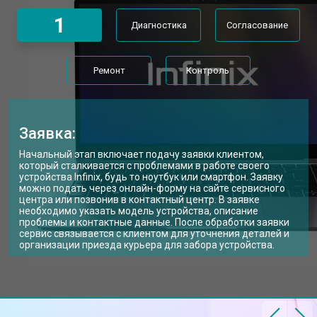
Замена Wi-Fi ноутбука Infinix
от 2200 ₽
Заказать
1
Диагностика
Согласование
Ремонт цепи питания
от 3500 ₽
Заказать
Замена USB порта
от 2200 ₽
Заказать
Ремонт
Контроль
Замена звуковой карты
от 1700 ₽
Заказать
Замена кулера ноутбука Infinix
от 2600 ₽
Заказать
Заявка:
Замена микрофона
от 2600 ₽
Заказать
Начальный этап включает подачу заявки клиентом,
который сталкивается с проблемами в работе своего
Замена оперативной памяти
от 1100 ₽
Заказать
устройства Infinix, будь то ноутбук или смартфон. Заявку
можно подать через онлайн-форму на сайте сервисного
центра или позвонив в контактный центр. В заявке
Прошивка BIOS ноутбука Infinix
от 1500 ₽
Заказать
необходимо указать модель устройства, описание
проблемы и контактные данные. После обработки заявки
Замена северного моста
от 3500 ₽
Заказать
сервис связывается с клиентом для уточнения деталей и
организации приезда курьера для забора устройства.
Ремонт петель ноутбука Infinix
от 3990 ₽
Заказать