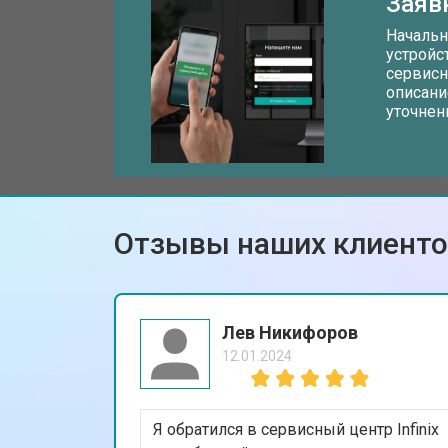
Заяв
Замена жесткого диска HDD/SSD
Начальн
устройс
сервисн
описани
Замена разъема HDMI
уточнен
Замена тачпада ноутбука Infinix
Отзывы наших клиент
Замена клавиатуры
Замена аккумулятора
Лев Никифоров
12.01.2024
Замена материнской платы
Я обратился в сервисный центр Infinix