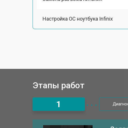
Настройка ОС ноутбука Infinix
Ремонт южного моста
Замена шлейфа ноутбука Infinix
Ремонт вебкамеры
Этапы работ
Установка драйверов Windows
1
Диагно
Ремонт мультиконтроллера