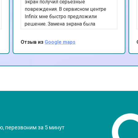
от 50 мин
о
экран получил серьезные
повреждения. В сервисном центре
Infinix мне быстро предложили
от 70 мин
о
решение. Замена экрана была
выполнена качественно и за
разумное время. Я доволен
Отзыв из
Google maps
от 70 мин
о
результатом и благодарен за
внимательное обслуживание.
от 70 мин
о
от 50 мин
о
от 60 мин
о
?
, перезвоним за 5 минут
от 50 мин
о