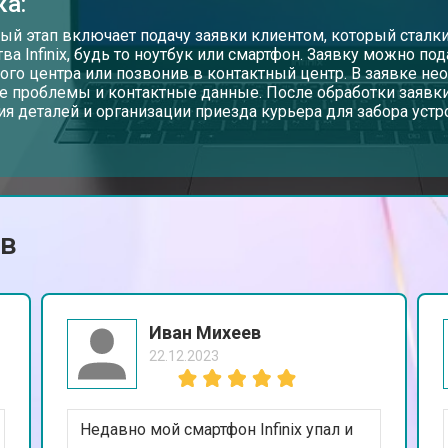
ка:
от 60 мин
о
ый этап включает подачу заявки клиентом, который сталки
тва Infinix, будь то ноутбук или смартфон. Заявку можно по
ого центра или позвонив в контактный центр. В заявке не
е проблемы и контактные данные. После обработки заявки
от 110 мин
о
ия деталей и организации приезда курьера для забора устр
от 50 мин
о
ов
от 90 мин
о
от 40 мин
о
Иван Михеев
22.12.2023
от 80 мин
о
Недавно мой смартфон Infinix упал и