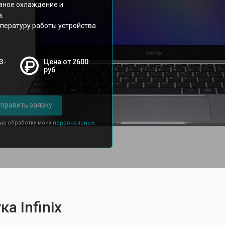
вное охлаждение и
.
пературу работы устройства
3-
Цена от 2600
руб
править заявку
 на обработку моих
персональных
а Infinix