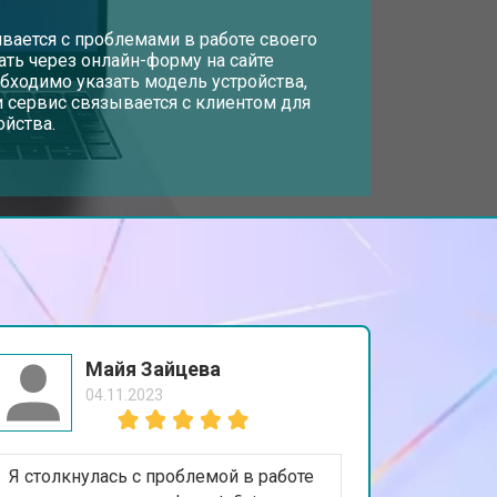
т 3300 ₽
вается с проблемами в работе своего
Заказать
дать через онлайн-форму на сайте
обходимо указать модель устройства,
 сервис связывается с клиентом для
т 3800 ₽
Заказать
ойства.
т 1500 ₽
Заказать
т 2900 ₽
Заказать
т 1200 ₽
Заказать
Майя Зайцева
04.11.2023
т 2300 ₽
Заказать
Я столкнулась с проблемой в работе