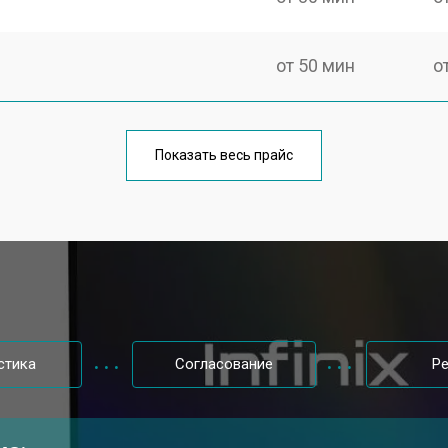
от 50 мин
о
от 100 мин
о
Показать весь прайс
от 60 мин
о
от 80 мин
о
от 40 мин
о
стика
Согласование
Р
от 80 мин
о