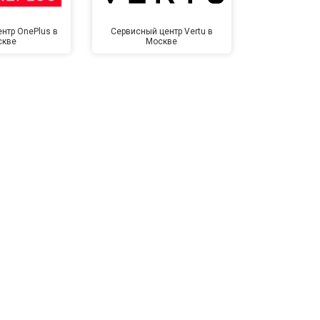
нтр OnePlus в
Сервисный центр Vertu в
Сервисный 
скве
Москве
Мо