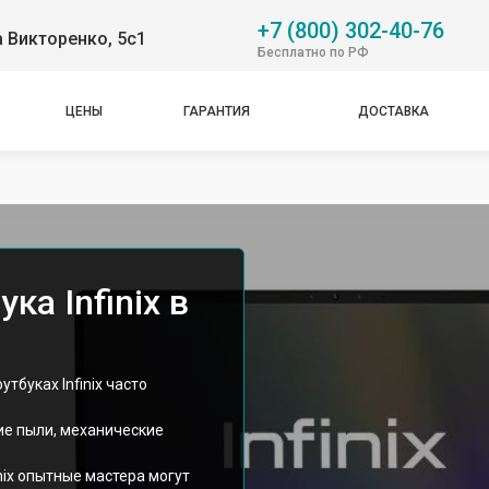
+7 (800) 302-40-76
 Викторенко, 5с1
Бесплатно по РФ
ЦЕНЫ
ГАРАНТИЯ
ДОСТАВКА
ка Infinix в
тбуках Infinix часто
ие пыли, механические
nix опытные мастера могут