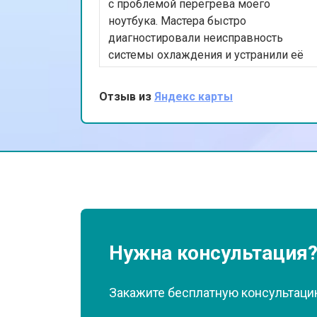
Замена матрицы ноутбука Infinix
с проблемой перегрева моего
ноутбука. Мастера быстро
диагностировали неисправность
Замена Wi-Fi ноутбука Infinix
системы охлаждения и устранили её
в тот же день. Я впечатлен
оперативностью и качеством работы.
Отзыв из
Яндекс карты
Ремонт цепи питания
Мой ноутбук теперь работает как
новый. Спасибо за ваш
профессионализм!
Замена USB порта
Замена звуковой карты
Замена микрофона
Нужна консультация
Закажите бесплатную консультацию
Замена оперативной памяти