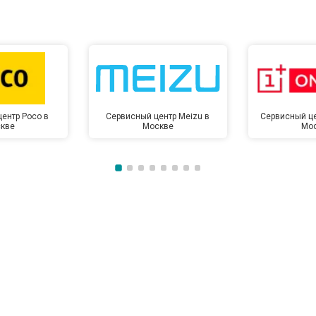
от 60 мин
о
от 50 мин
о
ентр Poco в
Сервисный центр Meizu в
Сервисный це
кве
Москве
Мо
от 50 мин
о
от 100 мин
о
от 70 мин
о