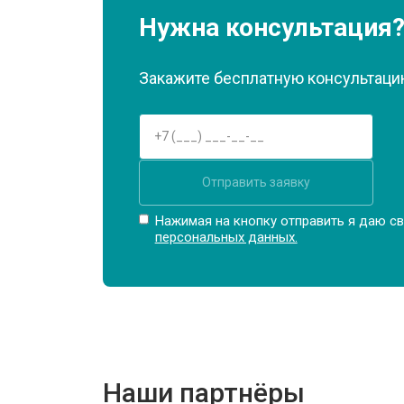
Замена материнской платы
Нужна консультация
Замена матрицы
Закажите бесплатную консультацию
Замена Wi-Fi
Отправить заявку
Ремонт цепи питания
Нажимая на кнопку отправить я даю св
персональных данных.
Замена USB порта
Замена звуковой карты
Наши партнёры
Замена кулера