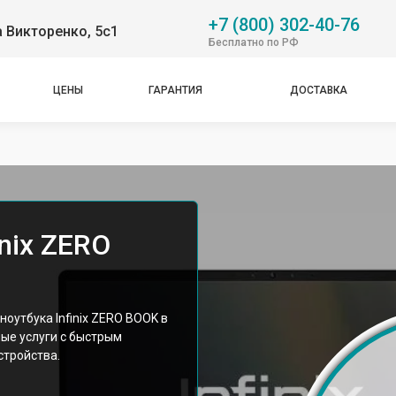
+7 (800) 302-40-76
 Викторенко, 5с1
Бесплатно по РФ
ЦЕНЫ
ГАРАНТИЯ
ДОСТАВКА
nix ZERO
оутбука Infinix ZERO BOOK в
ые услуги с быстрым
стройства.