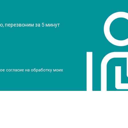
от 80 мин
о
?
от 50 мин
о
, перезвоним за 5 минут
от 70 мин
о
от 70 мин
о
ое согласие на обработку моих
от 70 мин
о
от 50 мин
о
от 80 мин
о