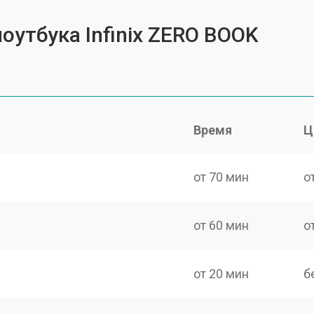
оутбука Infinix ZERO BOOK
Время
Ц
от 70 мин
о
от 60 мин
о
от 20 мин
б