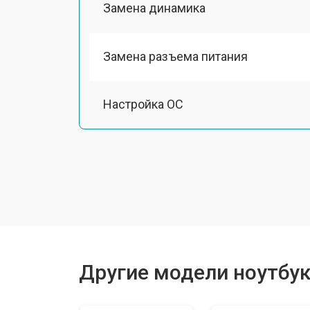
Замена динамика
Замена разъема питания
Настройка ОС
Ремонт южного моста
Замена шлейфа
Ремонт вебкамеры
Другие модели ноутбуко
Установка драйверов Windows