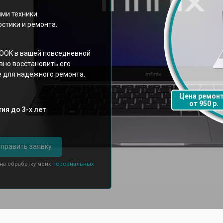
ми техники.
стики и ремонта.
BOOK в вашей повседневной
вно восстановить его
е для надежного ремонта.
Цена ремон
от 950 р.
ия до 3-х лет
править заявку
 на обработку моих
персональных