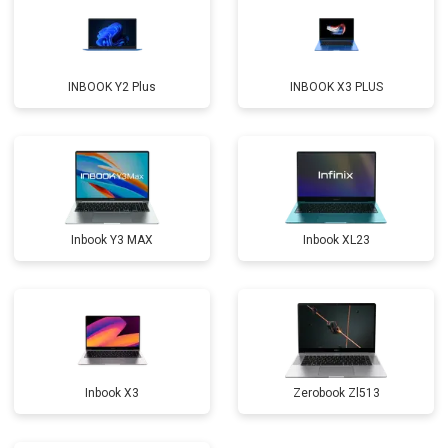
Замена микрофона
от 2600 ₽
Заказать
Замена оперативной памяти
от 1100 ₽
Заказать
INBOOK Y2 Plus
INBOOK X3 PLUS
Прошивка BIOS
от 1500 ₽
Заказать
Замена северного моста
от 3500 ₽
Заказать
Ремонт петель
от 3990 ₽
Заказать
Inbook Y3 MAX
Inbook XL23
Inbook X3
Zerobook Zl513