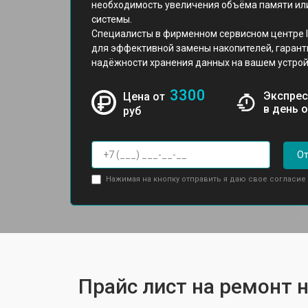
необходимость увеличения объёма памяти ил
системы.
Специалисты в фирменном сервисном центре I
для эффективной замены накопителей, гарант
надёжности хранения данных на вашем устрой
3300
Экспрес
Цена от
в день 
руб
От
Нажимая на кнопку отправить я даю свое согласие
Прайс лист на ремонт н