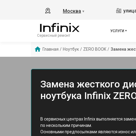
улица
Москва
▼
УСЛУГИ
Сервисный ремонт
Главная
/
Ноутбук
/
ZERO BOOK
/
Замена жес
Замена жесткого ди
ноутбука Infinix ZE
В сервисных центрах Infinix выполняется зам
по нескольким причинам.
Основными предпосылками являются износ или