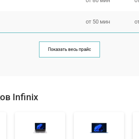
от 80 мин
о
от 50 мин
о
от 100 мин
о
Показать весь прайс
от 60 мин
о
от 80 мин
о
в Infinix
от 40 мин
о
от 80 мин
о