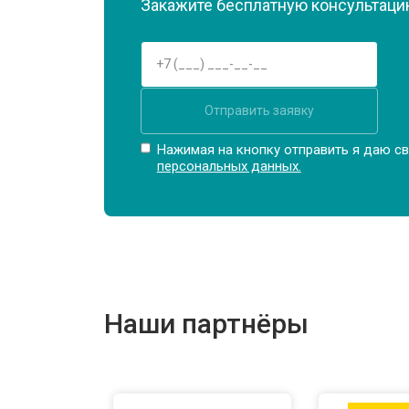
Замена Wi-Fi
Закажите бесплатную консультацию
Ремонт цепи питания
Отправить заявку
Замена USB порта
Нажимая на кнопку отправить я даю св
персональных данных.
Замена звуковой карты
Замена кулера
Наши партнёры
Замена микрофона
Замена оперативной памяти