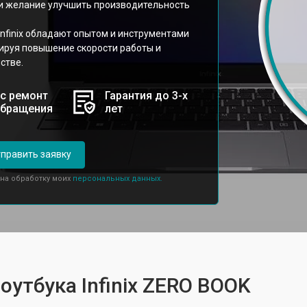
и желание улучшить производительность
nfinix обладают опытом и инструментами
ируя повышение скорости работы и
стве.
с ремонт
Гарантия до 3-х
обращения
лет
править заявку
 на обработку моих
персональных данных.
оутбука Infinix ZERO BOOK