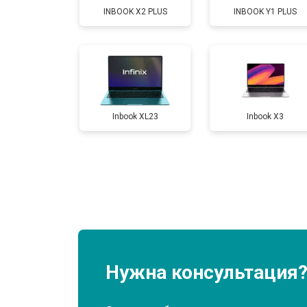
INBOOK X2 PLUS
INBOOK Y1 PLUS
Замена разъема HDMI
Замена тачпада
Inbook XL23
Inbook X3
Замена клавиатуры
Замена аккумулятора
Замена материнской платы
Замена матрицы
Нужна консультация