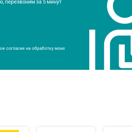
от 70 мин
о
, перезвоним за 5 минут
от 70 мин
о
от 70 мин
о
ое согласие на обработку моих
от 50 мин
о
от 80 мин
о
от 60 мин
о
от 50 мин
о