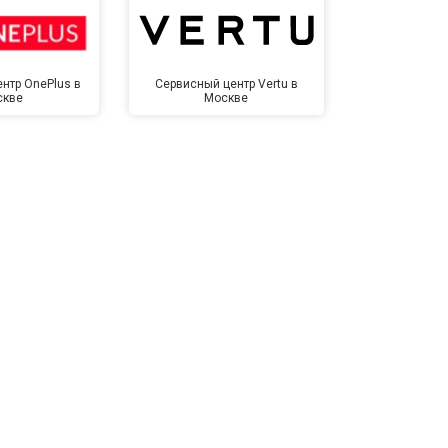
т 1500 ₽
Заказать
нтр OnePlus в
Сервисный центр Vertu в
Сервисный 
скве
Москве
Мо
т 3500 ₽
Заказать
т 3990 ₽
Заказать