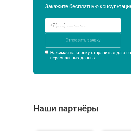
Замена Wi-Fi
Закажите бесплатную консультацию
Ремонт цепи питания
Отправить заявку
Замена USB порта
Нажимая на кнопку отправить я даю св
персональных данных.
Замена звуковой карты
Замена кулера
Наши партнёры
Замена микрофона
Замена оперативной памяти