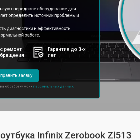
ользуют передовое оборудование для
оляет определить источник проблемы и
сть диагностики и эффективность
нормальной работе.
с ремонт
Гарантия до 3-х
обращения
лет
править заявку
 на обработку моих
персональных данных.
утбука Infinix Zerobook Zl513