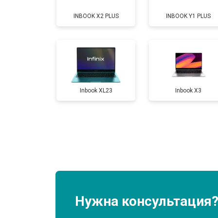
INBOOK X2 PLUS
INBOOK Y1 PLUS
Замена разъема HDMI
Замена тачпада
Inbook XL23
Inbook X3
Замена клавиатуры
Замена аккумулятора
Замена материнской платы
Замена матрицы
Нужна консультация