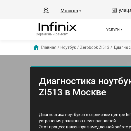
улица
Москва
▼
УСЛУГИ
Сервисный ремонт
Главная
/
Ноутбук
/
Zerobook Zl513
/
Диагнос
Диагностика ноутбука
Zl513 в Москве
Диагностика ноутбуков в сервисном центре Inf
устранения различных неисправностей.
Этот процесс важен при замедленной работе у