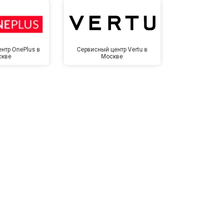
т 1500 ₽
Заказать
нтр OnePlus в
Сервисный центр Vertu в
Сервисный 
скве
Москве
Мо
т 3500 ₽
Заказать
т 3990 ₽
Заказать