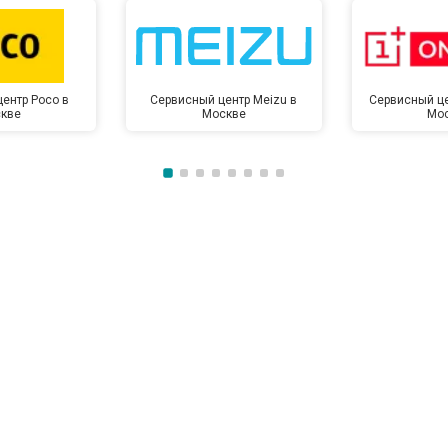
от 50 мин
о
ентр Poco в
Сервисный центр Meizu в
Сервисный це
кве
Москве
Мо
от 100 мин
о
от 70 мин
о