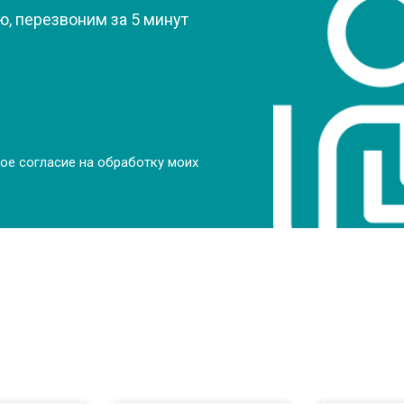
от 70 мин
о
, перезвоним за 5 минут
от 70 мин
о
от 70 мин
о
ое согласие на обработку моих
от 50 мин
о
от 80 мин
о
от 60 мин
о
от 50 мин
о