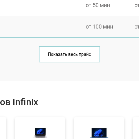
от 50 мин
о
от 100 мин
о
от 60 мин
о
Показать весь прайс
от 80 мин
о
от 40 мин
о
в Infinix
от 80 мин
о
от 60 мин
о