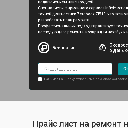
подключением или зарядкой.
Специалисты фирменного сервиса Infinix исп
точной диагностики Zerobook Zl513, что позв
разработать план ремонта.
Профессиональный подход гарантирует точно
последующего ремонта, возвращая ноутбук к 
Экспрес
Бесплатно
в день 
От
Нажимая на кнопку отправить я даю свое согласие
Прайс лист на ремонт но