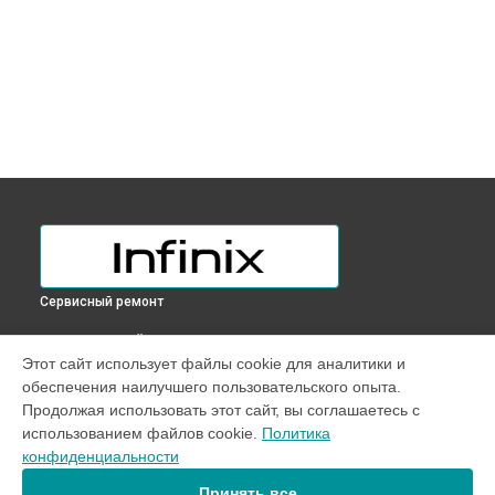
Сервисный ремонт
ВЫБЕРИ СВОЙ ГОРОД
Этот сайт использует файлы cookie для аналитики и
Прошивка BIOS ноутбука Zerobook Zl513 Infinix в
обеспечения наилучшего пользовательского опыта.
Краснодаре
Продолжая использовать этот сайт, вы соглашаетесь с
Прошивка BIOS ноутбука Zerobook Zl513 Infinix в
Ростове-
использованием файлов cookie.
Политика
на-Дону
конфиденциальности
Прошивка BIOS ноутбука Zerobook Zl513 Infinix в
Нижнем
Новгороде
Принять все