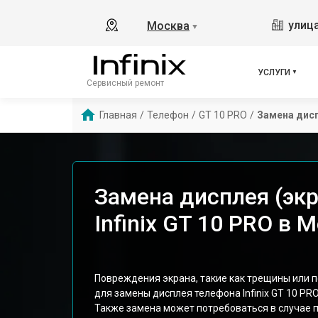
улица
Москва
▼
УСЛУГИ
Сервисный ремонт
Главная
/
Телефон
/
GT 10 PRO
/
Замена дисп
Замена дисплея (эк
Infinix GT 10 PRO в 
Повреждения экрана, такие как трещины или 
для замены дисплея телефона Infinix GT 10 PRO
Также замена может потребоваться в случае 