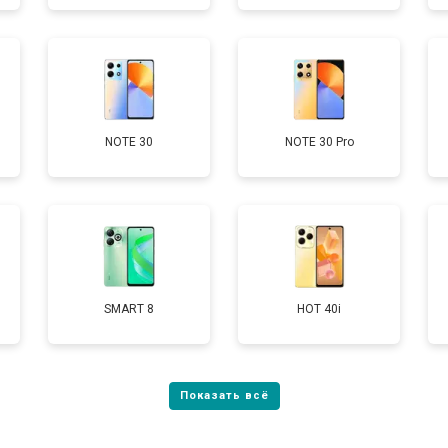
от 50 мин
о
от 90 мин
о
NOTE 30
NOTE 30 Pro
от 40 мин
о
SMART 8
HOT 40i