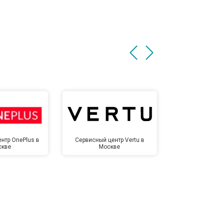
нтр OnePlus в
Сервисный центр Vertu в
Сервисный 
скве
Москве
Мо