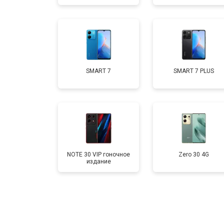
Замена кнопки включения
Ремонт цепи питания
SMART 7
SMART 7 PLUS
Ремонт динамика
NOTE 30 VIP гоночное
Zero 30 4G
издание