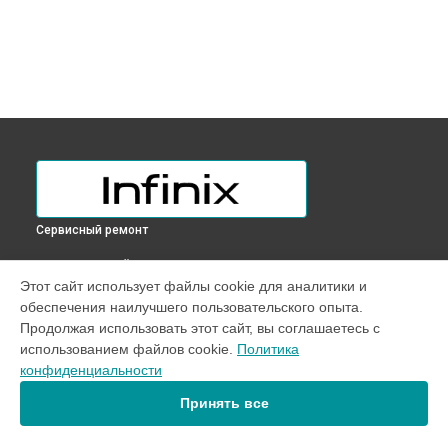
Сервисный ремонт
ВЫБЕРИ СВОЙ ГОРОД
Этот сайт использует файлы cookie для аналитики и
Ремонт GPS-модуля телефона Hot 10 Lite Infinix в
обеспечения наилучшего пользовательского опыта.
Краснодаре
Продолжая использовать этот сайт, вы соглашаетесь с
Ремонт GPS-модуля телефона Hot 10 Lite Infinix в
Ростове-
использованием файлов cookie.
Политика
на-Дону
конфиденциальности
Ремонт GPS-модуля телефона Hot 10 Lite Infinix в
Нижнем
Новгороде
Принять все
Ремонт GPS-модуля телефона Hot 10 Lite Infinix в
Новосибирске