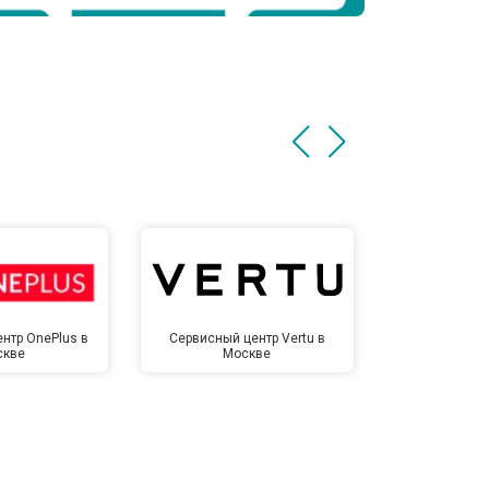
нтр OnePlus в
Сервисный центр Vertu в
Сервисный 
скве
Москве
Мо