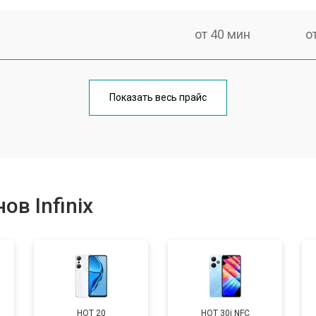
от 40 мин
о
от 70 мин
о
Показать весь прайс
от 50 мин
о
от 70 мин
о
в Infinix
от 60 мин
о
от 60 мин
о
HOT 20
HOT 30i NFC