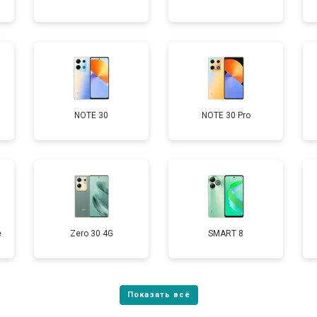
от 60 мин
о
от 50 мин
о
от 90 мин
о
NOTE 30
NOTE 30 Pro
от 40 мин
о
е
Zero 30 4G
SMART 8