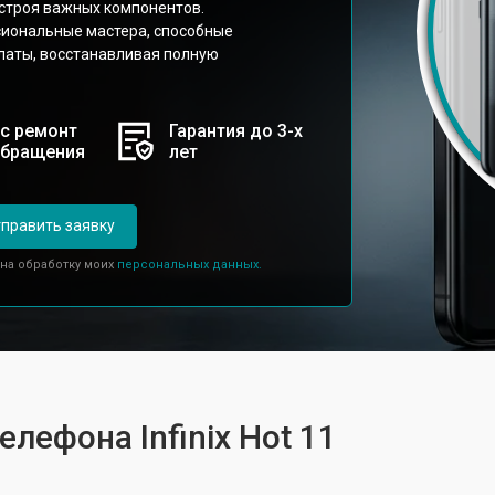
 строя важных компонентов.
сиональные мастера, способные
латы, восстанавливая полную
с ремонт
Гарантия до 3-х
обращения
лет
править заявку
 на обработку моих
персональных данных.
елефона Infinix Hot 11