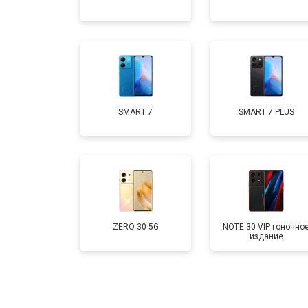
Замена аккумулятора
Замена кнопки включения
Ремонт цепи питания
SMART 7
SMART 7 PLUS
Ремонт динамика
ZERO 30 5G
NOTE 30 VIP гоночно
издание