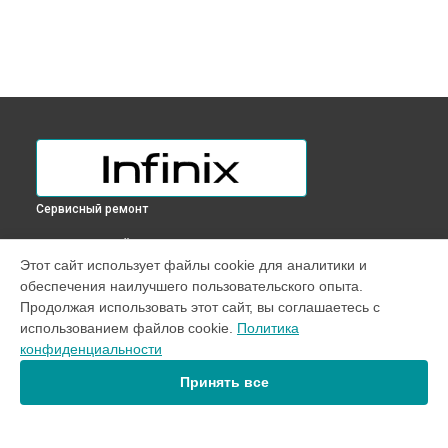
Сервисный ремонт
ВЫБЕРИ СВОЙ ГОРОД
Этот сайт использует файлы cookie для аналитики и
Замена разъема питания телефона Hot 11S NFC Infinix в
обеспечения наилучшего пользовательского опыта.
Краснодаре
Продолжая использовать этот сайт, вы соглашаетесь с
Замена разъема питания телефона Hot 11S NFC Infinix в
использованием файлов cookie.
Политика
Ростове-на-Дону
конфиденциальности
Замена разъема питания телефона Hot 11S NFC Infinix в
Нижнем Новгороде
Принять все
Замена разъема питания телефона Hot 11S NFC Infinix в
Новосибирске
Замена разъема питания телефона Hot 11S NFC Infinix в