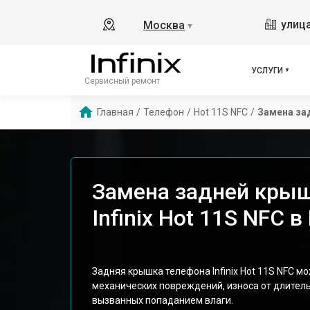
улица
Москва
▼
УСЛУГИ
Сервисный ремонт
Главная
/
Телефон
/
Hot 11S NFC
/
Замена за
Замена задней кры
Infinix Hot 11S NFC 
Задняя крышка телефона Infinix Hot 11S NFC м
механических повреждений, износа от длитель
вызванных попаданием влаги.