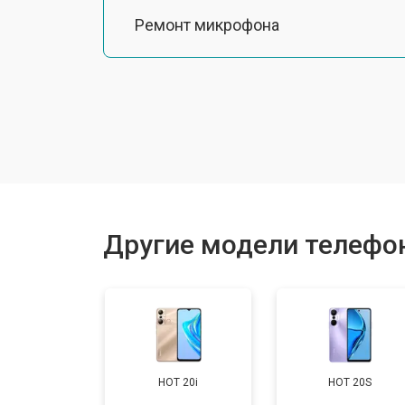
Ремонт микрофона
Замена шлейфа
Замена разъема питания
Ремонт камеры
Другие модели телефоно
Замена материнской платы
Замена дисплея (экрана)
HOT 20i
HOT 20S
Замена аккумулятора