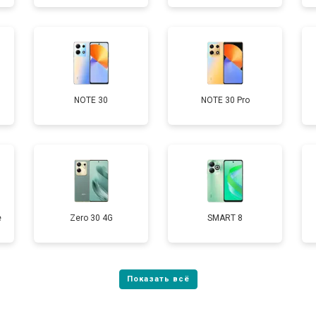
от 50 мин
о
от 90 мин
о
NOTE 30
NOTE 30 Pro
от 40 мин
о
е
Zero 30 4G
SMART 8