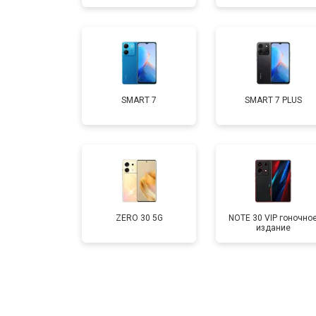
Замена кнопки включения
Ремонт цепи питания
SMART 7
SMART 7 PLUS
Ремонт динамика
ZERO 30 5G
NOTE 30 VIP гоночно
издание