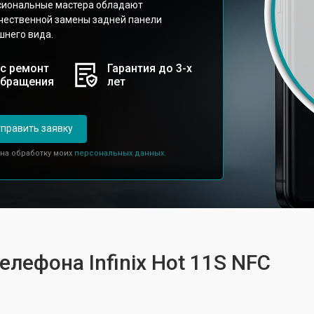
ссиональные мастера обладают
чественной замены задней панели
шнего вида.
с ремонт
Гарантия до 3-х
обращения
лет
править заявку
 на обработку моих
персональных данных.
елефона Infinix Hot 11S NFC