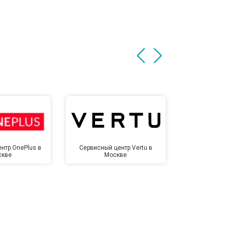
нтр OnePlus в
Сервисный центр Vertu в
Сервисный 
скве
Москве
Мо