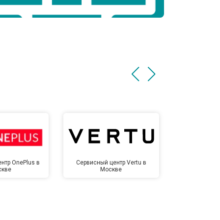
нтр OnePlus в
Сервисный центр Vertu в
Сервисный 
скве
Москве
Мо