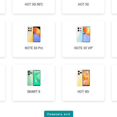
HOT 30i NFC
HOT 30
от 60 мин
о
от 50 мин
о
от 90 мин
о
NOTE 30 Pro
NOTE 30 VIP
от 40 мин
о
SMART 8
HOT 40i