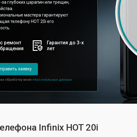
-за глубоких царапин или трещин,
йства.
ссиональные мастера гарантируют
ащая телефону HOT 20i его
ость.
с ремонт
Гарантия до 3-х
обращения
лет
править заявку
 на обработку моих
персональных данных.
елефона Infinix HOT 20i