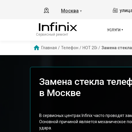
улица
Москва
▼
УСЛУГИ
Сервисный ремонт
Главная
/
Телефон
/
HOT 20i
/
Замена стекла
Замена стекла телефо
в Москве
В сервисных центрах Infinix часто проводят за
Основной причиной является механическое по
удара.