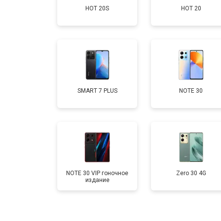
HOT 20S
HOT 20
Замена аккумулятора
Замена кнопки включения
Ремонт цепи питания
SMART 7 PLUS
NOTE 30
Ремонт динамика
NOTE 30 VIP гоночное
Zero 30 4G
издание