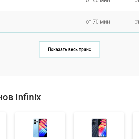
от 40 мин
о
от 70 мин
о
от 50 мин
о
Показать весь прайс
от 70 мин
о
от 60 мин
о
в Infinix
от 60 мин
о
от 60 мин
о