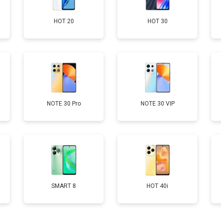
HOT 20
HOT 30
от 60 мин
о
от 50 мин
о
от 90 мин
о
NOTE 30 Pro
NOTE 30 VIP
от 40 мин
о
SMART 8
HOT 40i