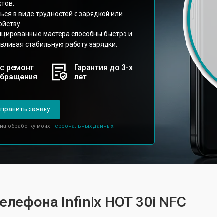
тов.
ся в виде трудностей с зарядкой или
ойству.
фицированные мастера способны быстро и
вливая стабильную работу зарядки.
с ремонт
Гарантия до 3-х
обращения
лет
править заявку
 на обработку моих
персональных данных.
елефона Infinix HOT 30i NFC