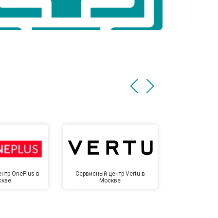
нтр OnePlus в
Сервисный центр Vertu в
Сервисный 
скве
Москве
Мо