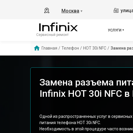
улица
Москва
▼
УСЛУГИ
Сервисный ремонт
Главная
/
Телефон
/
HOT 30i NFC
/
Замена ра
Замена разъема пит
Infinix HOT 30i NFC 
Одной из распространенных услуг в сервисных 
питания телефона HOT 30i NFC.
Необходимость в этой процедуре часто возник