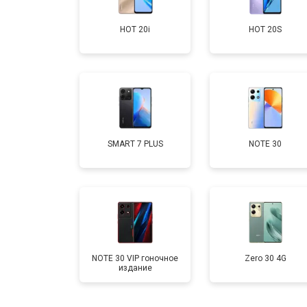
HOT 20i
HOT 20S
Замена аккумулятора
Замена кнопки включения
Ремонт цепи питания
SMART 7 PLUS
NOTE 30
Ремонт динамика
NOTE 30 VIP гоночное
Zero 30 4G
издание