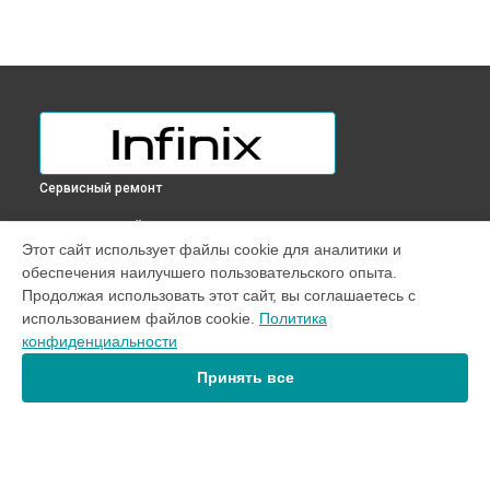
Сервисный ремонт
ВЫБЕРИ СВОЙ ГОРОД
Этот сайт использует файлы cookie для аналитики и
Замена дисплея (экрана) телефона HOT 40 PRO Infinix в
обеспечения наилучшего пользовательского опыта.
Краснодаре
Продолжая использовать этот сайт, вы соглашаетесь с
Замена дисплея (экрана) телефона HOT 40 PRO Infinix в
использованием файлов cookie.
Политика
Ростове-на-Дону
конфиденциальности
Замена дисплея (экрана) телефона HOT 40 PRO Infinix в
Нижнем Новгороде
Принять все
Замена дисплея (экрана) телефона HOT 40 PRO Infinix в
Новосибирске
Замена дисплея (экрана) телефона HOT 40 PRO Infinix в
Челябинске
Замена дисплея (экрана) телефона HOT 40 PRO Infinix в