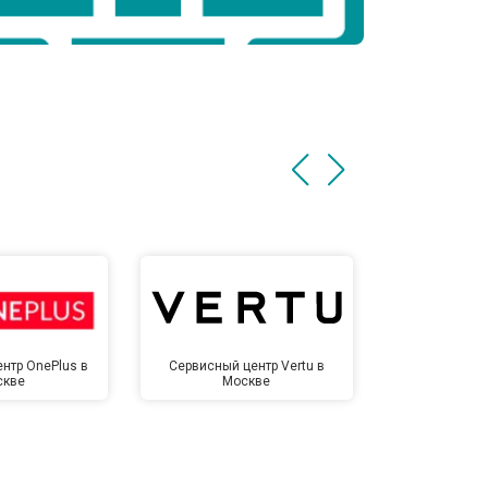
нтр OnePlus в
Сервисный центр Vertu в
Сервисный 
скве
Москве
Мо