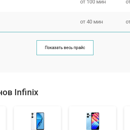
от 100 мин
о
от 40 мин
о
от 50 мин
о
Показать весь прайс
от 70 мин
о
от 60 мин
о
в Infinix
от 60 мин
о
от 60 мин
о