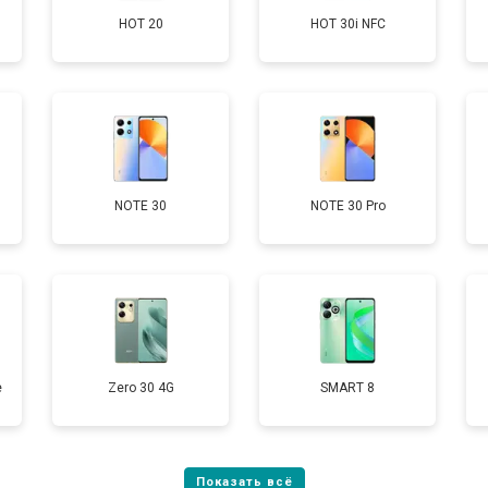
HOT 20
HOT 30i NFC
от 60 мин
о
от 50 мин
о
от 90 мин
о
NOTE 30
NOTE 30 Pro
от 40 мин
о
е
Zero 30 4G
SMART 8