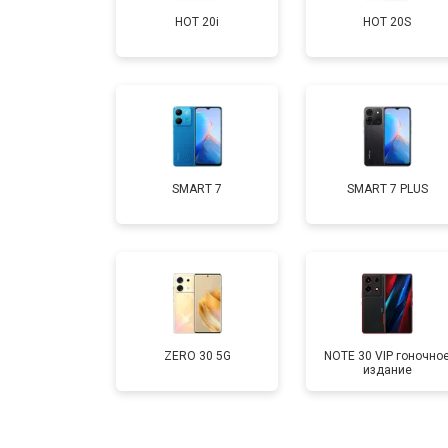
HOT 20i
HOT 20S
Замена аккумулятора
Замена кнопки включения
Ремонт цепи питания
SMART 7
SMART 7 PLUS
Ремонт динамика
ZERO 30 5G
NOTE 30 VIP гоночно
издание