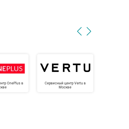
нтр OnePlus в
Сервисный центр Vertu в
Сервисный 
скве
Москве
Мо