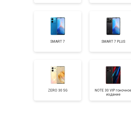
Замена кнопки включения
Ремонт цепи питания
SMART 7
SMART 7 PLUS
Ремонт динамика
ZERO 30 5G
NOTE 30 VIP гоночно
издание