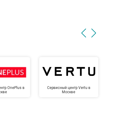
нтр OnePlus в
Сервисный центр Vertu в
Сервисный 
скве
Москве
Мо