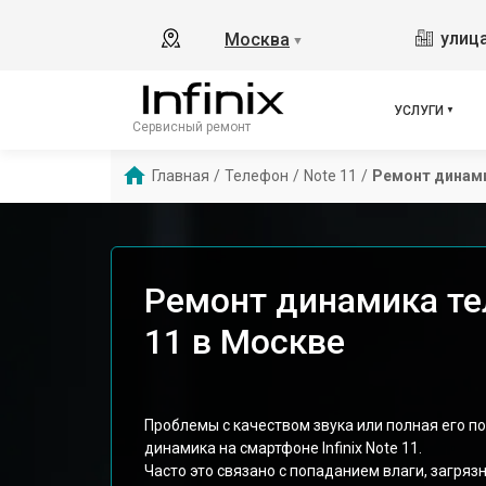
улица
Москва
▼
УСЛУГИ
Сервисный ремонт
Главная
/
Телефон
/
Note 11
/
Ремонт динам
Ремонт динамика тел
11 в Москве
Проблемы с качеством звука или полная его п
динамика на смартфоне Infinix Note 11.
Часто это связано с попаданием влаги, загря