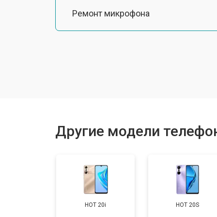
Ремонт микрофона
Замена шлейфа
Замена разъема питания
Ремонт камеры
Другие модели телефоно
Замена материнской платы
Замена задней крышки
HOT 20i
HOT 20S
Замена дисплея (экрана)