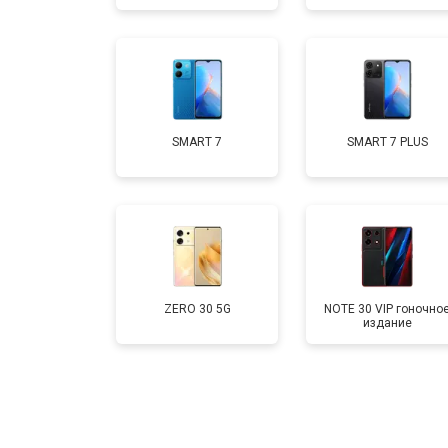
Замена аккумулятора
Замена кнопки включения
SMART 7
SMART 7 PLUS
Ремонт цепи питания
ZERO 30 5G
NOTE 30 VIP гоночно
издание