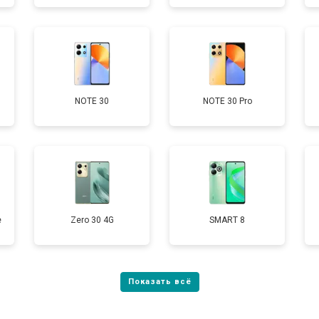
от 60 мин
о
от 50 мин
о
NOTE 30
NOTE 30 Pro
от 90 мин
о
е
Zero 30 4G
SMART 8