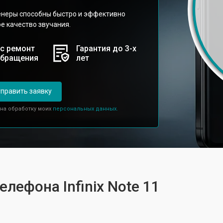
неры способны быстро и эффективно
е качество звучания.
с ремонт
Гарантия до 3-х
обращения
лет
править заявку
 на обработку моих
персональных данных.
елефона Infinix Note 11