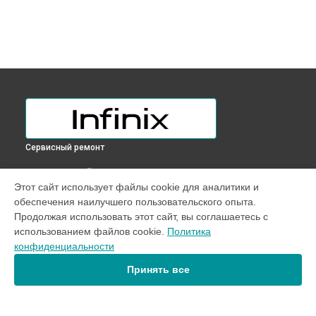
Сервисный ремонт
ВЫБЕРИ СВОЙ ГОРОД
Этот сайт использует файлы cookie для аналитики и
Замена разъема питания телефона Note 11 Infinix в
обеспечения наилучшего пользовательского опыта.
Краснодаре
Продолжая использовать этот сайт, вы соглашаетесь с
Замена разъема питания телефона Note 11 Infinix в
использованием файлов cookie.
Политика
Ростове-на-Дону
конфиденциальности
Замена разъема питания телефона Note 11 Infinix в
Нижнем
Новгороде
Принять все
Замена разъема питания телефона Note 11 Infinix в
Новосибирске
Замена разъема питания телефона Note 11 Infinix в