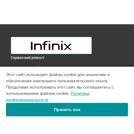
Сервисный ремонт
ВЫБЕРИ СВОЙ ГОРОД
Этот сайт использует файлы cookie для аналитики и
Замена материнской платы телефона NOTE 30 Pro Infinix в
обеспечения наилучшего пользовательского опыта.
Краснодаре
Продолжая использовать этот сайт, вы соглашаетесь с
Замена материнской платы телефона NOTE 30 Pro Infinix в
использованием файлов cookie.
Политика
Ростове-на-Дону
конфиденциальности
Замена материнской платы телефона NOTE 30 Pro Infinix в
Нижнем Новгороде
Принять все
Замена материнской платы телефона NOTE 30 Pro Infinix в
Новосибирске
Замена материнской платы телефона NOTE 30 Pro Infinix в
Челябинске