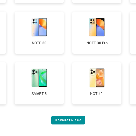
от 50 мин
о
от 90 мин
о
NOTE 30
NOTE 30 Pro
от 40 мин
о
SMART 8
HOT 40i