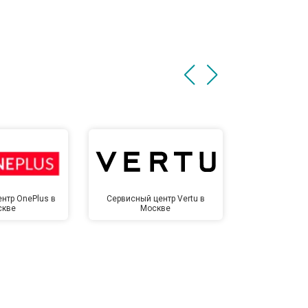
нтр OnePlus в
Сервисный центр Vertu в
Сервисный 
скве
Москве
Мо