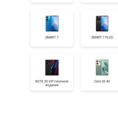
Замена кнопки включения
Ремонт цепи питания
SMART 7
SMART 7 PLUS
Ремонт динамика
NOTE 30 VIP гоночное
Zero 30 4G
издание