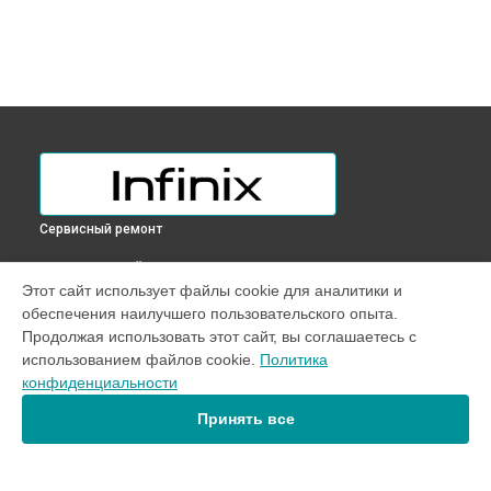
Сервисный ремонт
ВЫБЕРИ СВОЙ ГОРОД
Этот сайт использует файлы cookie для аналитики и
Ремонт микрофона телефона SMART 7 HD 4G Infinix в
обеспечения наилучшего пользовательского опыта.
Краснодаре
Продолжая использовать этот сайт, вы соглашаетесь с
Ремонт микрофона телефона SMART 7 HD 4G Infinix в
использованием файлов cookie.
Политика
Ростове-на-Дону
конфиденциальности
Ремонт микрофона телефона SMART 7 HD 4G Infinix в
Нижнем Новгороде
Принять все
Ремонт микрофона телефона SMART 7 HD 4G Infinix в
Новосибирске
Ремонт микрофона телефона SMART 7 HD 4G Infinix в