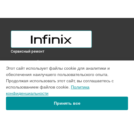
Сервисный ремонт
ВЫБЕРИ СВОЙ ГОРОД
Этот сайт использует файлы cookie для аналитики и
Замена задней крышки телефона ZERO 30 5G Infinix в
обеспечения наилучшего пользовательского опыта.
Краснодаре
Продолжая использовать этот сайт, вы соглашаетесь с
Замена задней крышки телефона ZERO 30 5G Infinix в
использованием файлов cookie.
Политика
Ростове-на-Дону
конфиденциальности
Замена задней крышки телефона ZERO 30 5G Infinix в
Нижнем Новгороде
Принять все
Замена задней крышки телефона ZERO 30 5G Infinix в
Новосибирске
Замена задней крышки телефона ZERO 30 5G Infinix в
Челябинске
Замена задней крышки телефона ZERO 30 5G Infinix в