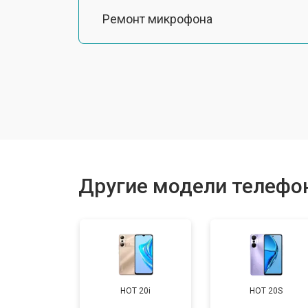
Ремонт микрофона
Замена шлейфа
Замена разъема питания
Ремонт камеры
Другие модели телефоно
Замена материнской платы
Замена задней крышки
HOT 20i
HOT 20S
Замена дисплея (экрана)