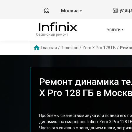
улица
Москва
▼
УСЛУГИ
Сервисный ремонт
Главная
/
Телефон
/
Zero X Pro 128 ГБ
/
Ремо
Ремонт динамика тел
X Pro 128 ГБ в Моск
Проблемы с качеством звука или полная его п
динамика на смартфоне Infinix Zero X Pro 128 ГБ
Часто это связано с попаданием влаги, загря