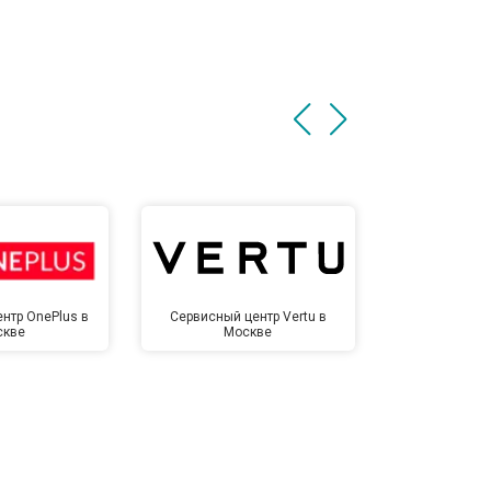
нтр OnePlus в
Сервисный центр Vertu в
Сервисный 
скве
Москве
Мо