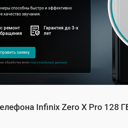
неры способны быстро и эффективно
е качество звучания.
с ремонт
Гарантия до 3-х
обращения
лет
править заявку
 на обработку моих
персональных данных.
лефона Infinix Zero X Pro 128 Г