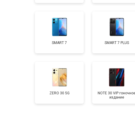
Замена аккумулятора
Замена кнопки включения
SMART 7
SMART 7 PLUS
Ремонт цепи питания
ZERO 30 5G
NOTE 30 VIP гоночно
издание